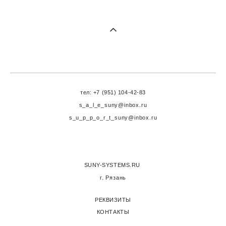
тел: +7 (951) 104-42-83
s_a_l_e_suny@inbox.ru
s_u_p_p_o_r_t_suny@inbox.ru
SUNY-SYSTEMS.RU
г. Рязань
РЕКВИЗИТЫ
КОНТАКТЫ