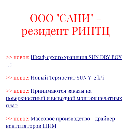
ООО "САНИ" -
резидент РИНТЦ
>> новое:
Шкаф сухого хранения SUN DRY BOX
1.0
>> новое:
Новый Термостат SUN Y-2 k/i
>> новое:
Принимаются заказы на
поверхностный и выводной монтаж печатных
плат
>> новое:
Массовое производство
- драйвер
вентиляторов ШИМ