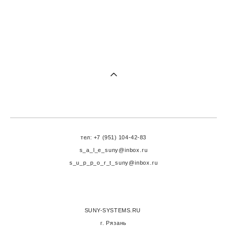
тел: +7 (951) 104-42-83
s_a_l_e_suny@inbox.ru
s_u_p_p_o_r_t_suny@inbox.ru
SUNY-SYSTEMS.RU
г. Рязань